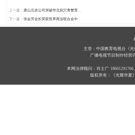
上一篇：
唐山元农公司突破华北拟穴青蟹育…
下一篇：
张会芳会长荣获世界商业联合会中
主管：中国教育电视台《光
广播电视节目制作经营许
本网法律顾问：肖士广 186012917
版权所有：《光耀华夏