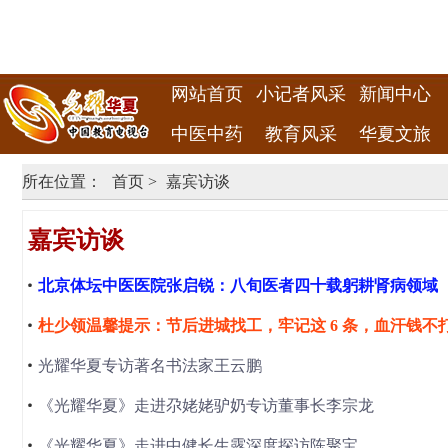
网站首页
小记者风采
新闻中心
中医中药
教育风采
华夏文旅
所在位置：
首页
>
嘉宾访谈
嘉宾访谈
北京体坛中医医院张启锐：八旬医者四十载躬耕肾病领域
杜少领温馨提示：节后进城找工，牢记这 6 条，血汗钱不
光耀华夏专访著名书法家王云鹏
《光耀华夏》走进尕姥姥驴奶专访董事长李宗龙
《光耀华夏》走进中健长生露深度探访陈聚宝