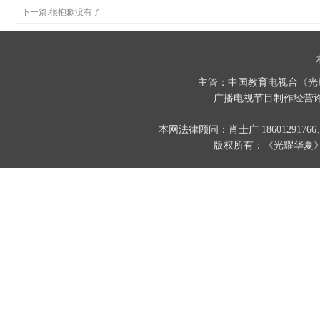
下一篇:很抱歉没有了
主管：中国教育电视台《光
广播电视节目制作经营许
本网法律顾问：肖士广 186012917
版权所有：《光耀华夏