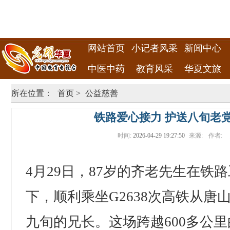
网站首页
小记者风采
新闻中心
中医中药
教育风采
华夏文旅
所在位置：
首页
>
公益慈善
铁路爱心接力 护送八旬老
时间:
2026-04-29 19:27:50
来源:
作者:
4月29日，87岁的齐老先生在铁
下，顺利乘坐G2638次高铁从唐
九旬的兄长。这场跨越600多公