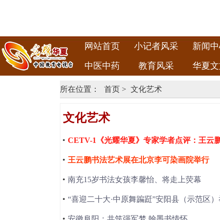
网站首页
小记者风采
新闻中
中医中药
教育风采
华夏文
所在位置：
首页
>
文化艺术
文化艺术
CETV-1《光耀华夏》专家学者点评：王
王云鹏书法艺术展在北京李可染画院举行
南充15岁书法女孩李馨怡、将走上荧幕
安徽阜阳：共筑强军梦 翰墨书情怀