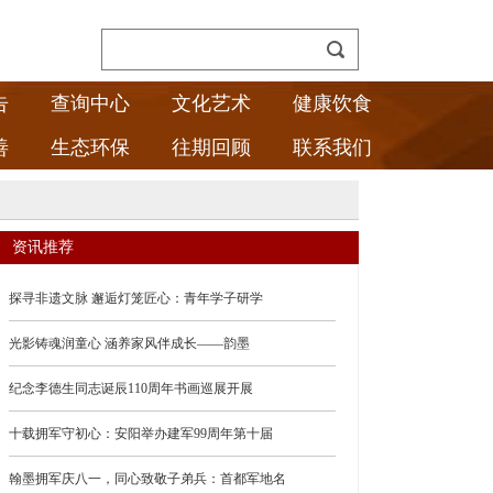
告
查询中心
文化艺术
健康饮食
善
生态环保
往期回顾
联系我们
资讯推荐
探寻非遗文脉 邂逅灯笼匠心：青年学子研学
光影铸魂润童心 涵养家风伴成长——韵墨
纪念李德生同志诞辰110周年书画巡展开展
十载拥军守初心：安阳举办建军99周年第十届
翰墨拥军庆八一，同心致敬子弟兵：首都军地名