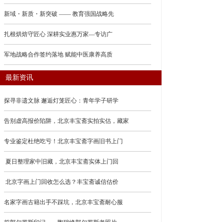
新域・新质・新突破 —— 教育强国战略先
扎根烘焙守匠心 深耕实业惠万家—专访广
军地战略合作签约落地 赋能中医康养高质
最新资讯
探寻非遗文脉 邂逅灯笼匠心：青年学子研学
告别虚高报价陷阱，北京丰宝斋实拍实估，藏家
专业鉴定杜绝吃亏！北京丰宝斋字画旧书上门
夏日整理家中旧藏，北京丰宝斋实体上门回
北京字画上门回收怎么选？丰宝斋诚信估价
名家字画古籍出手不踩坑，北京丰宝斋耐心服