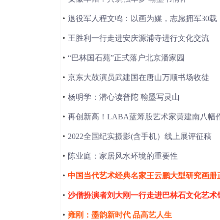
退役军人程文鸣：以画为媒，志愿拥军30载
王胜利一行走进安庆源浦寺进行文化交流
“巴林国石苑”正式落户北京潘家园
京东大鼓演员武建国在唐山万顺书场收徒
杨明学：潜心读普陀 翰墨写灵山
再创新高！LABA蓝筹股艺术家黄建南八幅作
2022全国纪实摄影(含手机）线上展评征稿
陈业庭：家居风水环境的重要性
中国当代艺术经典名家王云鹏大型研究画册
沙僧扮演者刘大刚一行走进巴林石文化艺术
雍刚：墨韵新时代 品高艺人生